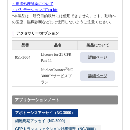
・細胞処理試薬について
・バリデーション用Test kit
*本製品は、研究目的以外には使用できません。ヒト、動物へ
の医療、臨床診断などには使用しないようご注意ください。
アクセサリー/オプション
品番
品名
製品について
License for 21 CFR
951-3004
詳細ページ
Part 11
Ⓡ
NucleoCounter
NC-
3000™サービスプ
詳細ページ
ラン
アプリケーションノート
アポトーシスアッセイ（NC-3000）
細胞周期アッセイ（NC-3000）
GFPトランスフェクション効率測定（NC-3000）