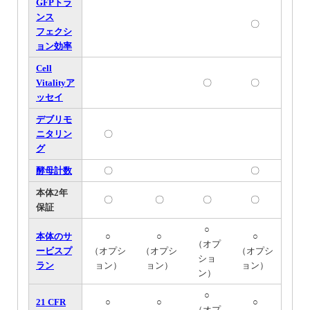
GFPトラ
ンス
〇
フェクシ
ョン効率
Cell
Vitalityア
〇
〇
ッセイ
デブリモ
ニタリン
〇
グ
酵母計数
〇
〇
本体2年
〇
〇
〇
〇
保証
○
本体のサ
○
○
○
（オプ
ービスプ
（オプシ
（オプシ
（オプシ
ショ
ラン
ョン）
ョン）
ョン）
ン）
○
21 CFR
○
○
○
（オプ