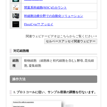
間葉系幹細胞(MSC)のカウント
幹細胞治療分野での自動化ソリューション
FlexiCyte™ アッセイ
関連ウェビナービデオはこちらからご覧ください⇒
セルベースアッセイ関連ウェビナー
対応細胞種
細胞
動物細胞 （細胞株と初代細胞を含む), 酵母, 昆虫細
種
胞, 凝集細胞
操作方法
1. プロトコールに従い、サンプル溶液の調整を行ないます。