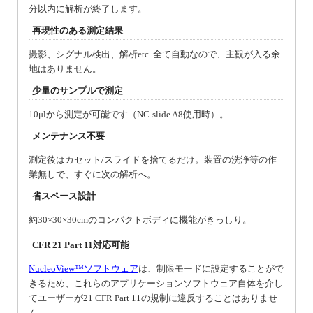
分以内に解析が終了します。
再現性のある測定結果
撮影、シグナル検出、解析etc. 全て自動なので、主観が入る余
地はありません。
少量のサンプルで測定
10μlから測定が可能です（NC-slide A8使用時）。
メンテナンス不要
測定後はカセット/スライドを捨てるだけ。装置の洗浄等の作
業無しで、すぐに次の解析へ。
省スペース設計
約30×30×30cmのコンパクトボディに機能がきっしり。
CFR 21 Part 11対応可能
NucleoView™ソフトウェア
は、制限モードに設定することがで
きるため、これらのアプリケーションソフトウェア自体を介し
てユーザーが21 CFR Part 11の規制に違反することはありませ
ん。