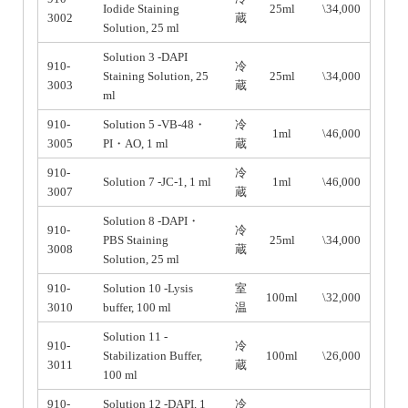
Iodide Staining
25ml
\34,000
3002
蔵
Solution, 25 ml
Solution 3 -DAPI
910-
冷
Staining Solution, 25
25ml
\34,000
3003
蔵
ml
910-
Solution 5 -VB-48・
冷
1ml
\46,000
3005
PI・AO, 1 ml
蔵
910-
冷
Solution 7 -JC-1, 1 ml
1ml
\46,000
3007
蔵
Solution 8 -DAPI・
910-
冷
PBS Staining
25ml
\34,000
3008
蔵
Solution, 25 ml
910-
Solution 10 -Lysis
室
100ml
\32,000
3010
buffer, 100 ml
温
Solution 11 -
910-
冷
Stabilization Buffer,
100ml
\26,000
3011
蔵
100 ml
910-
Solution 12 -DAPI, 1
冷