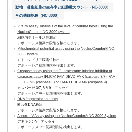
動物・凝集細胞の生存率と細胞数カウント（NC-3000）
その他細胞種（NC-3000）
Vitality assay: Analysis of the level of cellular thiols using the
NucleoCounter NC-3000 system
細胞内チオール活性測定
アポトーシス後期の段階を検出します。
Mitochondrial potential assay using the NucleoCounter® NC-
3000 system
ミトコンドリア膜電位検出
アポトーシス初期段階を検出します。
Caspase assay using the Fluorochrome-labeled inhibitor of
caspases assay (FLICA) FAM-DEVD-FMK (caspase 3/7), FAM-
LETD-FMK (caspase 8) or FAM- LEHD-FMK (caspase 9)
カスパーゼ 3/7, 8 & 9 アッセイ
アポトーシス中ー初期段階を検出します。
DNA fragmentation assay
断片化DNA検出
アポトーシス後期の段階を検出します。
Annexin V Assay using the NucleoCounter® NC-3000 System
アネキシンV アッセイ
アポトーシス中ー初期段階を検出します。