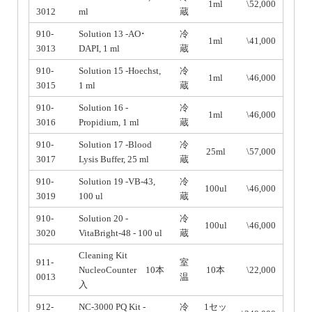
1ml
\52,000
3012
ml
蔵
910-
Solution 13 -AO･
冷
1ml
\41,000
3013
DAPI, 1 ml
蔵
910-
Solution 15 -Hoechst,
冷
1ml
\46,000
3015
1 ml
蔵
910-
Solution 16 -
冷
1ml
\46,000
3016
Propidium, 1 ml
蔵
910-
Solution 17 -Blood
冷
25ml
\57,000
3017
Lysis Buffer, 25 ml
蔵
910-
Solution 19 -VB-43,
冷
100ul
\46,000
3019
100 ul
蔵
910-
Solution 20 -
冷
100ul
\46,000
3020
VitaBright-48 - 100 ul
蔵
Cleaning Kit
911-
室
NucleoCounter 10本
10本
\22,000
0013
温
入
912-
NC-3000 PQ Kit -
冷
1セッ