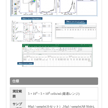
仕様
測定範
4
6
5 × 10
~ 5 × 10
cells/ml (最適レンジ)
囲
サンプ
60μl / sample(カセット）,10μl / sample(A8 Slide),