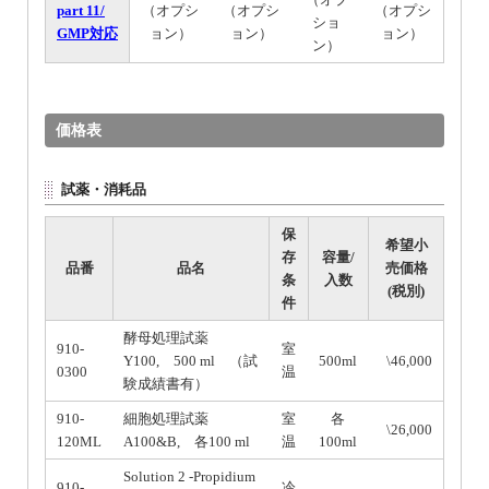
part 11/
（オプシ
（オプシ
（オプシ
ショ
GMP対応
ョン）
ョン）
ョン）
ン）
価格表
試薬・消耗品
保
希望小
存
容量/
品番
品名
売価格
条
入数
(税別)
件
酵母処理試薬
910-
室
Y100, 500 ml （試
500ml
\46,000
0300
温
験成績書有）
910-
細胞処理試薬
室
各
\26,000
120ML
A100&B, 各100 ml
温
100ml
Solution 2 -Propidium
910-
冷