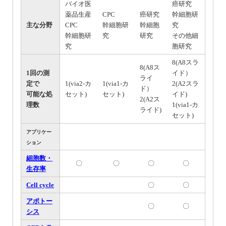
バイオ医
癌研究
薬品生産
CPC
癌研究
幹細胞研
主な分野
CPC
幹細胞研
幹細胞
究
幹細胞研
究
研究
その他細
究
胞研究
8(A8スラ
8(A8ス
1回の測
イド）
ライ
定で
1(via2-カ
1(via1-カ
2(A2スラ
ド）
可能な処
セット)
セット)
イド)
2(A2ス
理数
1(via1-カ
ライド)
セット)
アプリケー
ション
細胞数・
〇
〇
〇
〇
生存率
Cell cycle
〇
〇
アポトー
〇
〇
シス