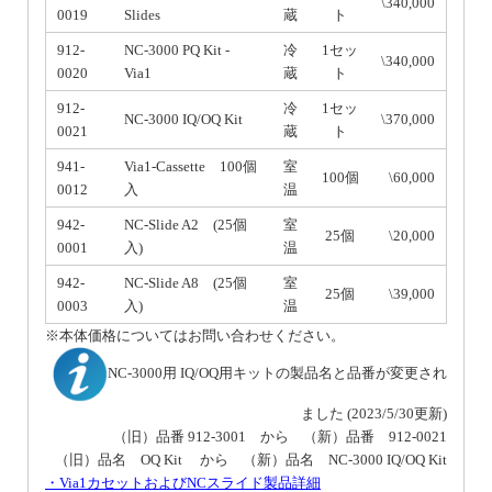
\340,000
0019
Slides
蔵
ト
912-
NC-3000 PQ Kit -
冷
1セッ
\340,000
0020
Via1
蔵
ト
912-
冷
1セッ
NC-3000 IQ/OQ Kit
\370,000
0021
蔵
ト
941-
Via1-Cassette 100個
室
100個
\60,000
0012
入
温
942-
NC‐Slide A2 (25個
室
25個
\20,000
0001
入)
温
942-
NC‐Slide A8 (25個
室
25個
\39,000
0003
入)
温
※本体価格についてはお問い合わせください。
NC-3000用 IQ/OQ用キットの製品名と品番が変更され
ました (2023/5/30更新)
（旧）品番 912-3001 から （新）品番 912-0021
（旧）品名 OQ Kit から （新）品名 NC-3000 IQ/OQ Kit
・Via1カセットおよびNCスライド製品詳細