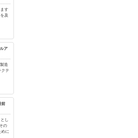
います
響を及
ールア
床製造
ラクテ
最前
スとし
、その
ために