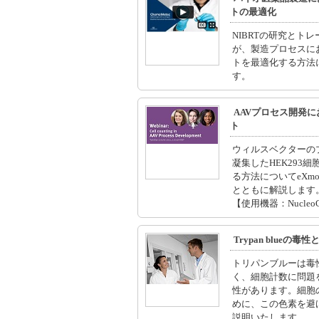
トの最適化
NIBRTの研究とト
が、製造プロセスに
トを最適化する方法
す。
AAVプロセス開発
ト
ウィルスベクターの
凝集したHEK293
る方法についてeXmoo
とともに解説します
【使用機器：NucleoCo
Trypan blueの
トリパンブルーは毒
く、細胞計数に問題
性があります。細胞
めに、この色素を避
説明いたします。