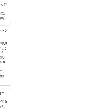
たことに
202】
細胞】
ントと
存率測
かせま
ょう
康状
要因
プ：
動物
は？
っても
なた