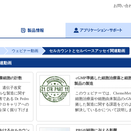
お問い合
ト
ウェビナー動画
セルカウントとセルベースアッセイ関連動画
連動画
養細胞の計数
cGMP準拠した細胞治療薬と細
製品の製造
、遺伝子改変
ブルな製造に関す
このウェビナーでは、ChemoMet
る Dr. Pedro
細胞治療薬や細胞由来製品のcG
、マイクロキャリアへの
拠した製造に関する課題をどの
を深く掘り下げま
解決しているかについて説明し
おけるセルカウン
PBSが細胞に与える影響