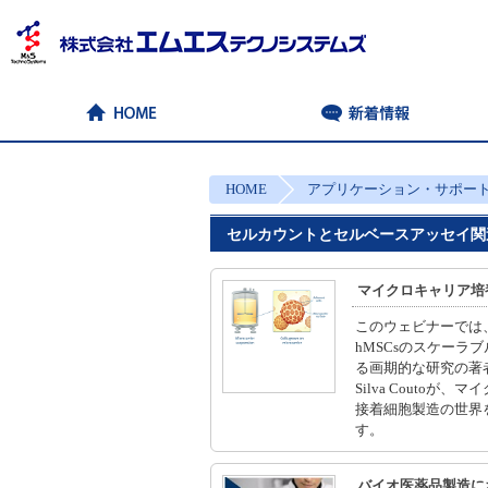
HOME
アプリケーション・サポー
セルカウントとセルベースアッセイ関
マイクロキャリア培
このウェビナーでは
hMSCsのスケーラ
る画期的な研究の著者であ
Silva Coutoが
接着細胞製造の世界
す。
バイオ医薬品製造に