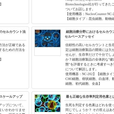
2】
Biotechnologies社が行ってき
ついてお話します。
【使用機器：NucleoCounter NC-
【細胞タイプ：昆虫細胞、動物
のセルカウント法
細胞治療分野におけるセルカウ
セルベースアッセイ
方法が正確である
信頼性の高いセルカウントと生
するための方法を
定は細胞治療製品の開発には欠
せんが、生存率だけで十分でし
2】
か？細胞治療製品の全体的な"健
態”を評価するときに考慮すべき
について解説します。
使用機器：NC-202】【細胞タイ
CHO細胞、樹状細胞、白血球、
細胞、初代細胞、全血】
スケールアップ
最も正確な生存率判定用色素と
アップについて、
生死を判定する色素はどれを使
よいかわかりませ
同じでしょうか？ その答えはあ