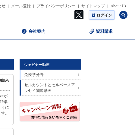
わせ
|
メール登録
|
プライバシーポリシー
|
サイトマップ
|
About Us
ログイン
ウェビナー動画
免疫学分野
胞由来
セルカウントとセルベースア
ッセイ関連動画
ecが
MP準
ように
ます。