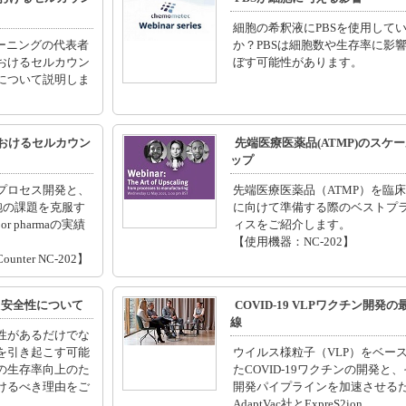
細胞の希釈液にPBSを使用して
レーニングの代表者
か？PBSは細胞数や生存率に影
おけるセルカウン
ぼす可能性があります。
について説明しま
におけるセルカウン
先端医療医薬品(ATMP)のスケ
ップ
プロセス開発と、
先端医療医薬品（ATMP）を臨
細胞の課題を克服す
に向けて準備する際のベストプ
r pharmaの実績
ィスをご紹介します。
。
【使用機器：NC-202】
unter NC-202】
毒性と安全性について
COVID-19 VLPワクチン開発の
線
性があるだけでな
を引き起こす可能
ウイルス様粒子（VLP）をベー
の生存率向上のた
たCOVID-19ワクチンの開発と
けるべき理由をご
開発パイプラインを加速させる
AdaptVac社とExpreS2ion