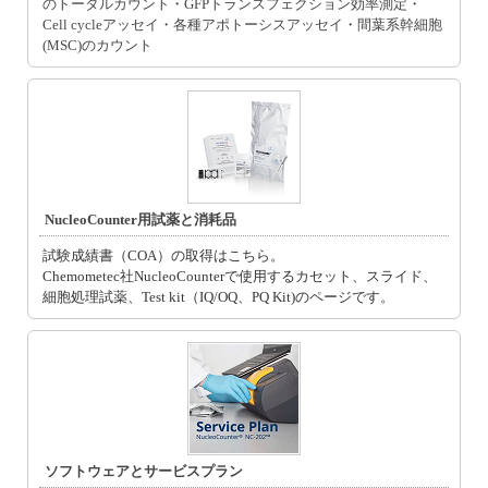
のトータルカウント
・
GFPトランスフェクション効率測定
・
Cell cycleアッセイ
・
各種アポトーシスアッセイ
・
間葉系幹細胞
(MSC)のカウント
NucleoCounter用試薬と消耗品
試験成績書（COA）の取得はこちら。
Chemometec社NucleoCounterで使用するカセット、スライド、
細胞処理試薬、Test kit（IQ/OQ、PQ Kit)のページです。
ソフトウェアとサービスプラン