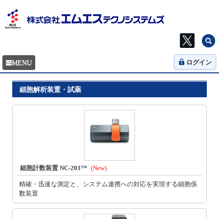
ログイン
細胞解析装置・試薬
細胞計数装置 NC-203™
(New)
精確・迅速な測定と、システム連携への対応を実現する細胞係
数装置