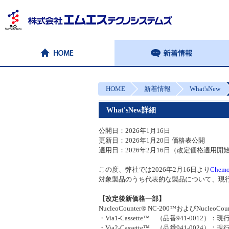
HOME
新着情報
What'sNew
What'sNew詳細
公開日：2026年1月16日
更新日：2026年1月20日 価格表公開
適用日：2026年2月16日（改定価格適用開
この度、弊社では2026年2月16日より
Chem
対象製品のうち代表的な製品について、現
【改定後新価格一部】
NucleoCounter® NC-200™およびNucleoC
・Via1-Cassette™ （品番941-0012）：現行価
・Via2-Cassette™ （品番941-0024）：現行価