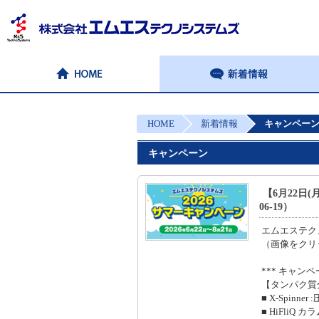
HOME
新着情報
キャンペー
キャンペーン
【6月22日(
06-19）
エムエステクノ
（画像をクリ
*** キャンペ
【タンパク質
■ X-Spinn
■ HiFliQ カ