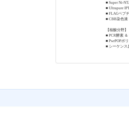
■ Super Ni-N
■ Ultrapur
■ FLAGペ
■ CBB染色液 Q
【核酸分野】
■ PCR酵素
■ PwrPOPポリマ
■ シーケン