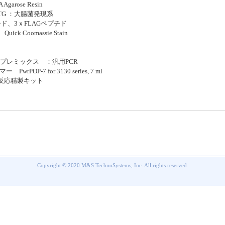
TA Agarose Resin
e IPTG ：大腸菌発現系
プチド、3ｘFLAGペプチド
uick Coomassie Stain
 ＆ プレミックス ：汎用PCR
ー PwrPOP-7 for 3130 series, 7 ml
ス反応精製キット
Copyright © 2020 M&S TechnoSystems, Inc. All rights reserved.