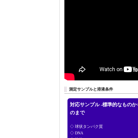
測定サンプルと溶液条件
対応サンプル -標準的なもの
のまで
◇ 球状タンパク質
◇ DNA