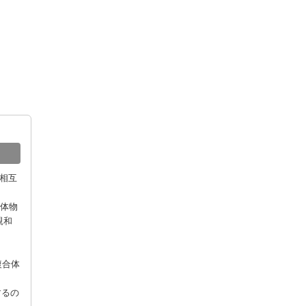
間相互
た生体物
親和
複合体
するの