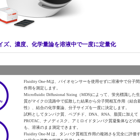
イズ、濃度、化学量論を溶液中で一度に定量化
Fluidity One-Mは、バイオセンサーを使用せずに溶液中で分子
作用を測定します。
Microfluidic Diffusional Sizing（MDS)によって、蛍光標識し
質がマイクロ流路中で拡散した結果から分子間相互作用（結合
性）、結合の化学量論、分子サイズを一度に決定します。
試料としてタンパク質、ペプチド、DNA、RNA、脂質に加えて
PROTAC、ナノディスク、アミロイドタンパク質凝集体などの
も、溶液のまま測定できます。
Fluidity One-M は、タンパク質相互作用の複雑さを完全に評価