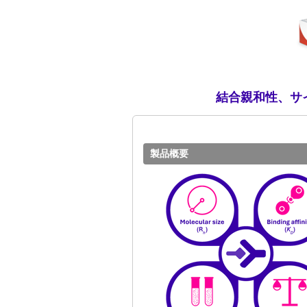
結合親和性、サ
製品概要