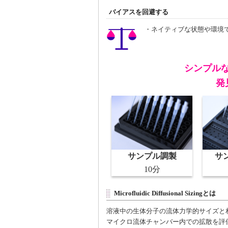
バイアスを回避する
・ネイティブな状態や環境
シンプル
発
サンプル調製
サ
10分
Microfluidic Diffusional Sizingとは
溶液中の生体分子の流体力学的サイズと
マイクロ流体チャンバー内での拡散を評価