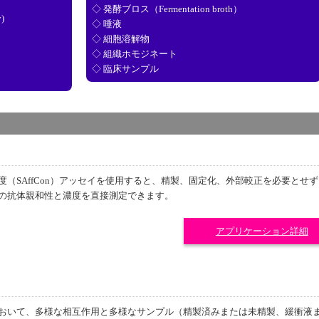
◇ 発酵ブロス（Fermentation broth）
)
◇ 唾液
◇ 細胞溶解物
◇ 組織ホモジネート
◇ 臨床サンプル
度（SAffCon）アッセイを使用すると、精製、固定化、外部較正を必要とせ
の抗体親和性と濃度を直接測定できます。
アプリケーション詳細
おいて、多様な相互作用と多様なサンプル（精製済みまたは未精製、緩衝液