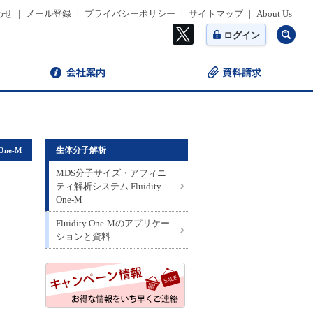
わせ
|
メール登録
|
プライバシーポリシー
|
サイトマップ
|
About Us
ログイン
生体分子解析
 One-M
MDS分子サイズ・アフィニ
ティ解析システム Fluidity
One-M
Fluidity One-Mのアプリケー
ションと資料