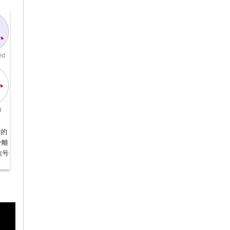
学的
分離
信号
。