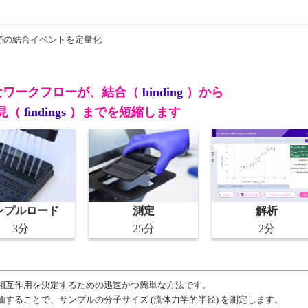
での結合イベントを定量化
なワークフローが、結合（
binding
）から
見（
ﬁndings
）までを短縮します
解析
ンプルロード
測定
2分
3分
25分
相互作用を決定するための迅速かつ簡単な方法です。
することで、サンプルの分子サイズ (流体力学的半径) を測定します。