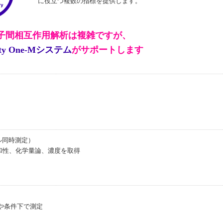
に役立つ複数の指標を提供します。
子間相互作用解析は複雑ですが、
dity One-Mシステム
がサポートします
ンプル同時測定）
性、化学量論、濃度を取得
や条件下で測定