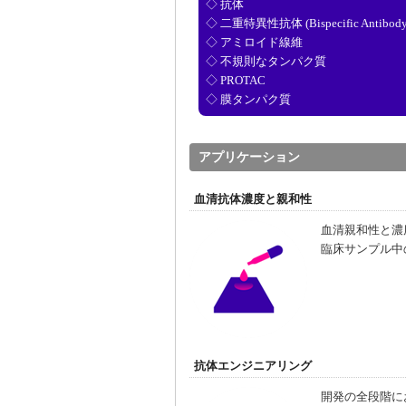
◇ 抗体
◇ 二重特異性抗体 (Bispecific Antibody
◇ アミロイド線維
◇ 不規則なタンパク質
◇ PROTAC
◇ 膜タンパク質
アプリケーション
血清抗体濃度と親和性
血清親和性と濃
臨床サンプル中
抗体エンジニアリング
開発の全段階に