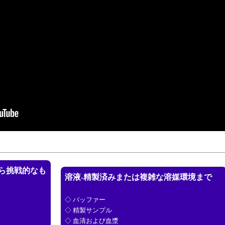
から挑戦的なも
溶液-精製済みまたは複雑な溶媒環境まで
◇ バッファー
◇ 精製サンプル
◇ 血清および血漿