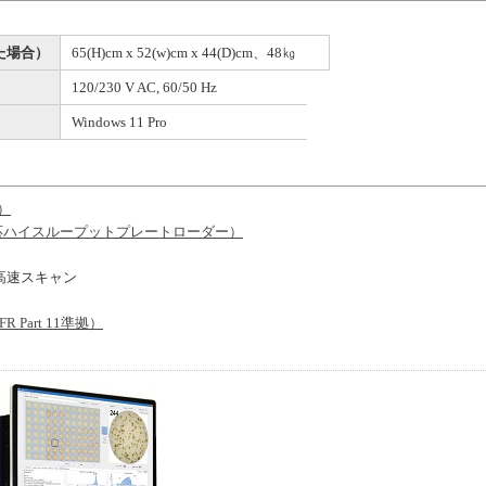
た場合）
65(H)cm x 52(w)cm x 44(D)cm、48㎏
120/230 V AC, 60/50 Hz
Windows 11 Pro
）
応ハイスループットプレートローダー）
高速スキャン
R Part 11準拠）