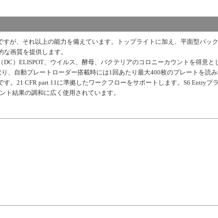
ダーですが、それ以上の能力を備えています。トップライトに加え、平面型バッ
的な画質を提供します。
DC）ELISPOT、ウイルス、酵母、バクテリアのコロニーカウントを得意と
取り、自動プレートローダー搭載時には1回あたり最大400枚のプレートを読
1 CFR part 11に準拠したワークフローをサポートします。S6 Entryプ
ウント結果の調和に広く使用されています。
ト