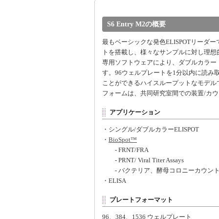
S6 Entry M2の概要
最もベーシックな発色ELISPOTリー
トを搭載し、様々なサンプルに対し理想
専用ソフトウェアにより、ダブルカラー（
す。96ウェルプレートを1分以内に読み
ことができるハイスループットなモデルです。2
フォームは、共同研究室間での装置/カ
アプリケーション
・シングル/ダブルカラーELISPOT
・
BioSpot™
- FRNT/FRA
- PRNT/ Viral Titer Assays
- バクテリア、酵母コロニーカウン
・ELISA
プレートフォーマット
96、384、1536 ウェルプレート