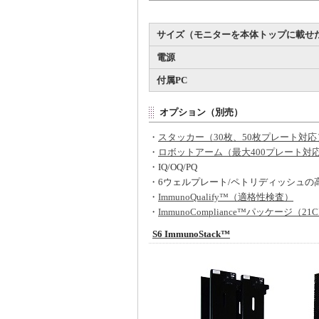
サイズ（モニターを本体トップに載せ
電源
付属PC
オプション（別売）
・
スタッカー（30枚、50枚プレート対応
・
ロボットアーム（最大400プレート対
・IQ/OQ/PQ
・6ウェルプレート/ペトリディッシュの
・
ImmunoQualify™（適格性検査）
・
ImmunoCompliance™パッケージ（21CF
S6 ImmunoStack™