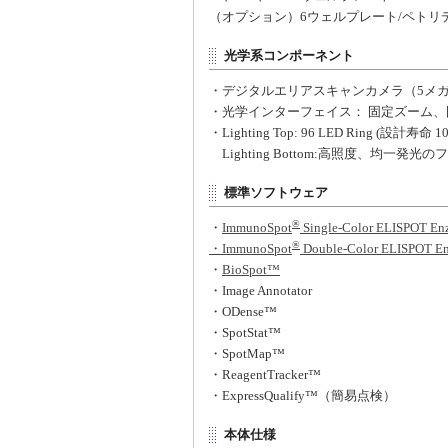
（オプション）6ウェルプレート/ペトリ
光学系コンポーネント
・デジタルエリアスキャンカメラ（5メ
・光学インターフェイス： 固定ズーム
・Lighting Top: 96 LED Ring (設計寿命 1
Lighting Bottom:高照度、均一発
標準ソフトウェア
®
・
ImmunoSpot
Single-Color ELISPOT En
®
・ImmunoSpot
Double-Color ELISPOT En
・
BioSpot™
・Image Annotator
・ODense™
・SpotStat™
・SpotMap™
・ReagentTracker™
・ExpressQualify™（簡易点検）
本体仕様