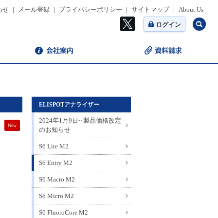
わせ
|
メール登録
|
プライバシーポリシー
|
サイトマップ
|
About Us
ログイン
ELISPOTアナライザー
2024年1月9日~ 製品価格改定
New
のお知らせ
S6 Lite M2
S6 Entry M2
S6 Macro M2
S6 Micro M2
S6 FluoroCore M2