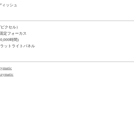
ディッシュ
ガピクセル）
、固定フォーカス
00,000時間)
光のフラットライトパネル
zymatic
zymatic