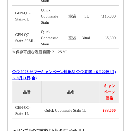
Stain
Quick
GEN-QC-
Coomassie
室温
3L
\115,000
Stain-3L
Stain
Quick
GEN-QC-
Coomassie
室温
30mL
\5,300
Stain-30ML
Stain
※保存可能な温度範囲: 2 – 25 °C
◇◇ 2026 サマーキャンペーン対象品 ◇◇ 期間：6月22日(月)
～ 8月21日(金)
キャン
品番
品名
ペーン
価格
GEN-QC-
Quick Coomassie Stain 1L
¥33,000
Stain-1L
■ サンプルのご請求は下記ボタンから ⇓⇓