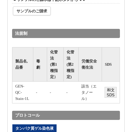
法規制
化管
化管
法
法
製品名,
毒
労働安全
(第1
(第2
SDS
品番
劇
衛生法
種指
種指
定）
定)
GEN-
該当（エ
和文
QC-
-
-
-
タノー
SDS
Stain-1L
ル）
プロトコール
タンパク質ゲル染色液