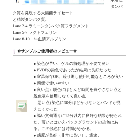
タンパ
ク質を発現する大腸菌ライセート
と精製タンパク質。
Lane 2-4 ラミニンタンパク質フラグメント
Lane 5-7 ラクトフェリン
Lane 8-10 牛血清アルブミン
✿サンプルご使用者のレビュー✿
● 染色が早い、ゲルの前処理が不要で良い
● PVDFの染色であったが結果は良好だった
● 室温保存OK、繰り返し使用可能なところが良い
● 簡便で使いやすい
● 良い点）脱色にほとんど時間を費やさない点と
脱色液を使用しなくて良い点
悪い点) 染色に30分ほどかけないとバンドが見
えにくかった
● 謳い文句通りに15分以内に良好な結果が得られ
た。薄いとはいえバックグラウンドの染色はあ
る。この脱色には時間がかかる。
● 感度が良好（非常に良い）。迅速。