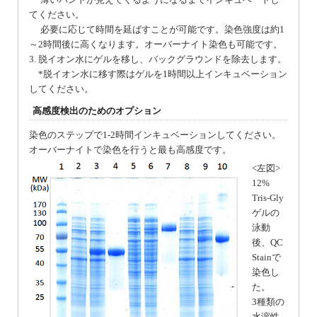
てください。
必要に応じて時間を延ばすことが可能です。染色強度は約1
～2時間後に高くなります。オーバーナイト染色も可能です。
3. 脱イオン水にゲルを移し、バックグラウンドを除去します。
*脱イオン水に移す際はゲルを1時間以上インキュベーション
してください。
高感度検出のためのオプション
染色のステップで1-2時間インキュベーションしてください。
オーバーナイトで染色を行うと最も高感度です。
<左図>
12%
Tris-Gly
ゲルの
泳動
後、QC
Stainで
染色し
た。
3種類の
水溶性