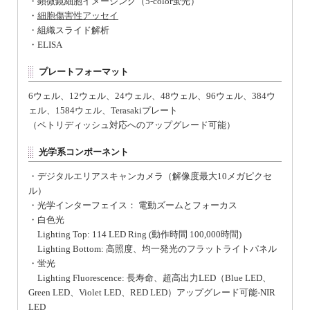
・顕微鏡細胞イメージング（5-color蛍光）
・
細胞傷害性アッセイ
・組織スライド解析
・ELISA
プレートフォーマット
6ウェル、12ウェル、24ウェル、48ウェル、96ウェル、384ウ
ェル、1584ウェル、Terasakiプレート
（ペトリディッシュ対応へのアップグレード可能）
光学系コンポーネント
・デジタルエリアスキャンカメラ（解像度最大10メガピクセ
ル）
・光学インターフェイス： 電動ズームとフォーカス
・白色光
Lighting Top: 114 LED Ring (動作時間 100,000時間)
Lighting Bottom: 高照度、均一発光のフラットライトパネル
・蛍光
Lighting Fluorescence: 長寿命、超高出力LED（Blue LED、
Green LED、Violet LED、RED LED）アップグレード可能-NIR
LED