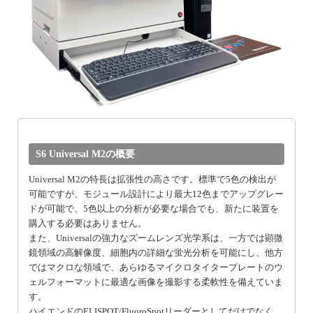
S6 Universal M2の概要
Universal M2の特長は拡張性の高さです。標準で5色の検出が
可能ですが、モジュール設計により最大12色までアップグレー
ドが可能で、5色以上の分析が必要な場合でも、新たに装置を
購入する必要はありません。
また、Universalの強力なズームレンズ光学系は、一方では顕微
鏡領域の高解像度、細胞内の詳細な蛍光分析を可能にし、他方
ではマクロな領域で、あらゆるマイクロタイタープレートのウ
ェルフォーマットに最適な画像を撮影する柔軟性を備えていま
す。
ハイエンドのELISPOT/FluoroSpotリーダーとしてだけでなく、