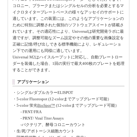
コロニー、プラークまたはシングルセルの分析を必要とするマ
イクロタイタープレートベースの様々なアッセイのサポートに
適しています。この装置には、このようなアプリケーションの
ために特別に調整された個別のソフトウェアスイートが搭載さ
れています。その適応性により、Universalは研究開発ラボに最
適ですが、調整可能なズーム設定やその他の重要な画像設定を
正確に記憶/呼び出しできる標準機能により、レギュレーショ
ン下での運用にも同様に適しています。
Universal M2はハイスループットに対応し、自動プレートロー
ダーを装備した場合、1回の実行で最大400枚のプレートを処理
することができます。
アプリケーション
・シングル/ダブルカラーELISPOT
・5-color Fluorospot (12-colorまでアップグレード可能）
・5-color 蛍光
BioSpot™
(12-colorまでアップグレード可能）
- FRNT/FRA
- PRNT/ Viral Titer Assays
-バクテリア、酵母コロニーカウント
・生/死/アポトーシス細胞カウント