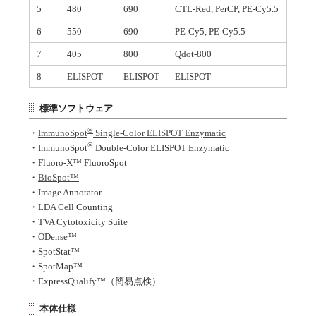
5
480
690
CTL-Red, PerCP, PE-Cy5.5
6
550
690
PE-Cy5, PE-Cy5.5
7
405
800
Qdot-800
8
ELISPOT
ELISPOT
ELISPOT
標準ソフトウェア
®
・
ImmunoSpot
Single-Color ELISPOT Enzymatic
®
・ImmunoSpot
Double-Color ELISPOT Enzymatic
・Fluoro-X™ FluoroSpot
・
BioSpot™
・Image Annotator
・LDA Cell Counting
・TVA Cytotoxicity Suite
・ODense™
・SpotStat™
・SpotMap™
・ExpressQualify™（簡易点検）
本体仕様