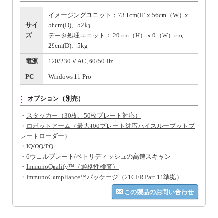
イメージングユニット：73.1cm(H) x 56cm（W）x
サイ
56cm(D)、52㎏
ズ
データ処理ユニット： 29 cm（H） x 9（W）cm,
29cm(D)、5kg
電源
120/230 V AC, 60/50 Hz
PC
Windows 11 Pro
オプション（別売）
・
スタッカー（30枚、50枚プレート対応）
・
ロボットアーム（最大400プレート対応ハイスループットプ
レートローダー）
・IQ/OQ/PQ
・6ウェルプレート/ペトリディッシュの高速スキャン
・
ImmunoQualify™（適格性検査）
・
ImmunoCompliance™パッケージ（21CFR Part 11準拠）
この製品のお問い合わせ