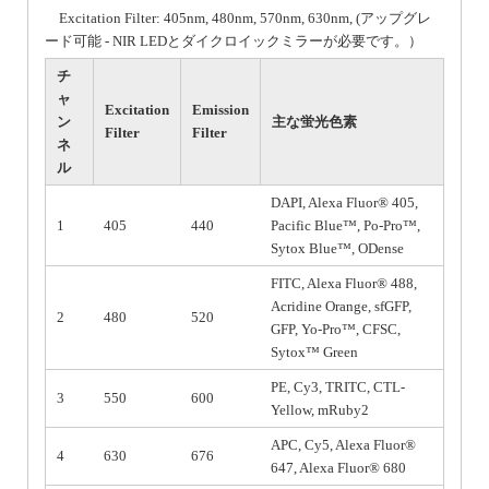
Excitation Filter: 405nm, 480nm, 570nm, 630nm, (アップグレ
ード可能 - NIR LEDとダイクロイックミラーが必要です。）
チ
ャ
Excitation
Emission
ン
主な蛍光色素
Filter
Filter
ネ
ル
DAPI, Alexa Fluor® 405,
1
405
440
Pacific Blue™, Po-Pro™,
Sytox Blue™, ODense
FITC, Alexa Fluor® 488,
Acridine Orange, sfGFP,
2
480
520
GFP, Yo-Pro™, CFSC,
Sytox™ Green
PE, Cy3, TRITC, CTL-
3
550
600
Yellow, mRuby2
APC, Cy5, Alexa Fluor®
4
630
676
647, Alexa Fluor® 680