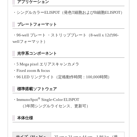
アプリケーション
・シングルカラーELISPOT（発色T細胞およびB細胞ELISPOT）
プレートフォーマット
・96-well プレート ・ストリッププレート（8-well x 12の96-
wellフォーマット）
光学系コンポーネント
・5 Mega pixel エリアスキャンカメラ
・Fixed zoom & focus
・96 LED リングライト（定格動作時間：100,000時間）
標準搭載ソフトウェア
®
・ImmunoSpot
Single-Color ELISPOT
（3年間シングルライセンス、更新可）
本体仕様
サイズ（H x W x
25 cm x 21 cm x 44 cm、1.86 kg （撮