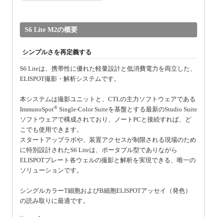
S6 Lite M2の概要
シンプルさを再定義する
S6 Liteは、携帯性に優れた軽量設計と低消費電力を両立した、
ELISPOT撮影・解析システムです。
本システムは撮影ユニットと、CTLの主力ソフトウェアである
®
ImmunoSpot
Single-Color Suiteを基盤とする最新のStudio Suite
ソフトウェアで構成されており、ノートPCと接続すれば、ど
こでも使用できます。
スタートアップラボや、装置アクセスが制限される現場のため
に特別設計されたS6 Liteは、ポータブル型でありながら
ELISPOTプレート各ウェルの撮影と解析を実現できる、唯一の
ソリューションです。
シングルカラーT細胞およびB細胞ELISPOTアッセイ（発色）
の読み取りに最適です。