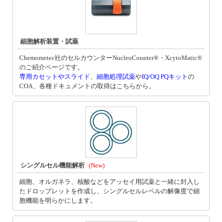
細胞解析装置・試薬
Chemometec社のセルカウンターNucleoCounter®・XcytoMatic®
のご紹介ページです。
専用カセットやスライド
、
細胞処理試薬
や
IQ/OQ PQキット
の
COA、各種ドキュメントの取得はこちらから。
シングルセル機能解析
(New)
細胞、オルガネラ、核酸などをアッセイ用試薬と一緒に封入し
たドロップレットを作成し、シングルセルレベルの解像度で細
胞機能を明らかにします。