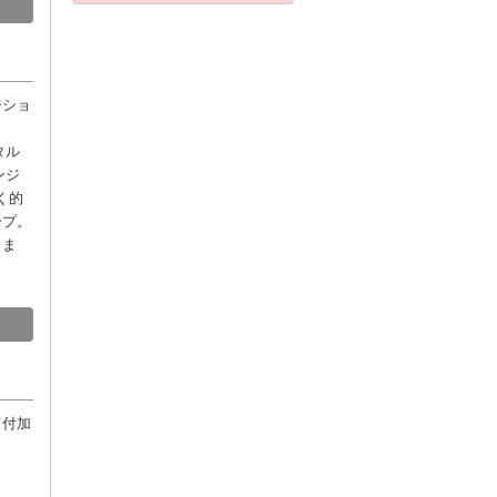
ジショ
タル
ンジ
く的
ープ。
しま
て付加