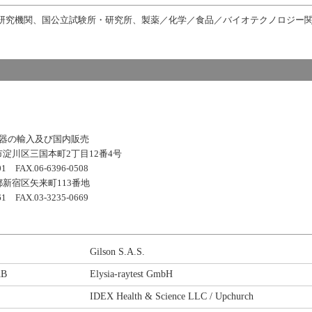
研究機関、国公立試験所・研究所、製薬／化学／食品／バイオテクノロジー
機器の輸入及び国内販売
淀川区三国本町2丁目12番4号
06-6396-0508
新宿区矢来町113番地
03-3235-0669
Gilson S.A.S.
AB
Elysia-raytest GmbH
IDEX Health & Science LLC / Upchurch