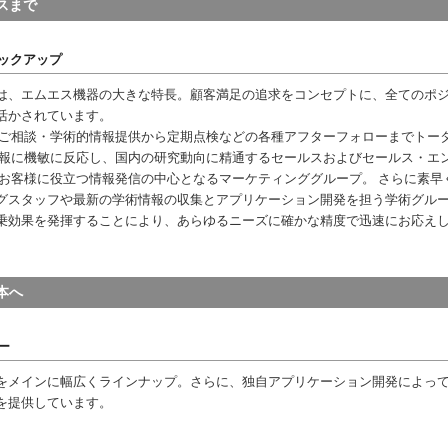
スまで
ックアップ
は、エムエス機器の大きな特長。顧客満足の追求をコンセプトに、全てのポ
活かされています。
種ご相談・学術的情報提供から定期点検などの各種アフターフォローまでトー
情報に機敏に反応し、国内の研究動向に精通するセールスおよびセールス・エ
、お客様に役立つ情報発信の中心となるマーケティンググループ。 さらに素早
グスタッフや最新の学術情報の収集とアプリケーション開発を担う学術グル
乗効果を発揮することにより、あらゆるニーズに確かな精度で迅速にお応え
本へ
ー
をメインに幅広くラインナップ。さらに、独自アプリケーション開発によっ
を提供しています。