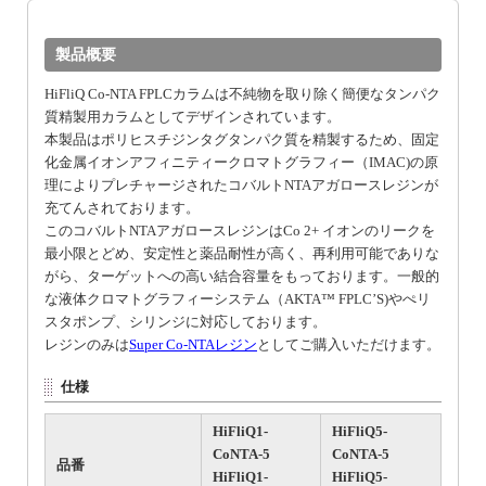
製品概要
HiFliQ Co-NTA FPLCカラムは不純物を取り除く簡便なタンパク
質精製用カラムとしてデザインされています。
本製品はポリヒスチジンタグタンパク質を精製するため、固定
化金属イオンアフィニティークロマトグラフィー（IMAC)の原
理によりプレチャージされたコバルトNTAアガロースレジンが
充てんされております。
このコバルトNTAアガロースレジンはCo 2+ イオンのリークを
最小限とどめ、安定性と薬品耐性が高く、再利用可能でありな
がら、ターゲットへの高い結合容量をもっております。一般的
な液体クロマトグラフィーシステム（AKTA™ FPLC’S)やぺリ
スタポンプ、シリンジに対応しております。
レジンのみは
Super Co-NTAレジン
としてご購入いただけます。
仕様
HiFliQ1-
HiFliQ5-
CoNTA-5
CoNTA-5
品番
HiFliQ1-
HiFliQ5-