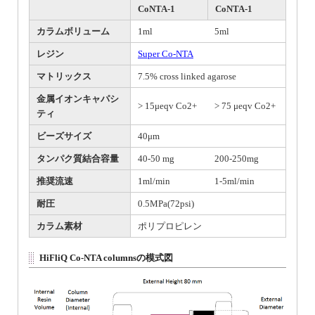
CoNTA-1
CoNTA-1
カラムボリューム
1ml
5ml
レジン
Super Co-NTA
マトリックス
7.5% cross linked agarose
金属イオンキャパシ
> 15μeqv Co2+
> 75 μeqv Co2+
ティ
ビーズサイズ
40μm
タンパク質結合容量
40-50 mg
200-250mg
推奨流速
1ml/min
1-5ml/min
耐圧
0.5MPa(72psi)
カラム素材
ポリプロピレン
HiFliQ Co-NTA columnsの模式図