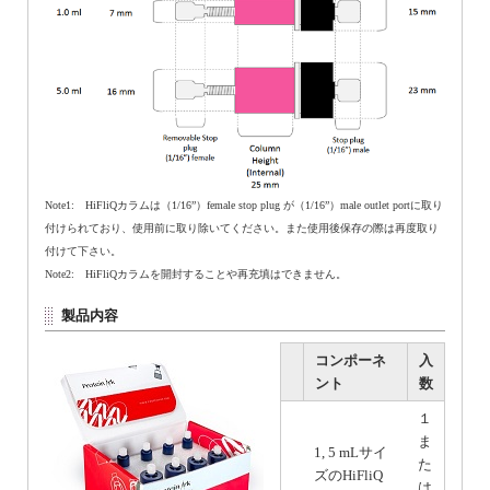
Note1: HiFliQカラムは（1/16”）female stop plug が（1/16”）male outlet portに取り
付けられており、使用前に取り除いてください。また使用後保存の際は再度取り
付けて下さい。
Note2: HiFliQカラムを開封することや再充填はできません。
製品内容
コンポーネ
入
ント
数
１
ま
1, 5 mLサイ
た
ズのHiFliQ
は