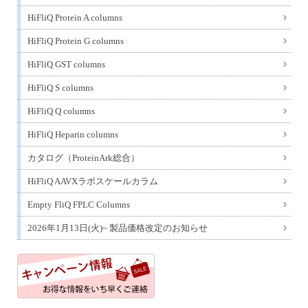
HiFliQ Protein A columns
HiFliQ Protein G columns
HiFliQ GST columns
HiFliQ S columns
HiFliQ Q columns
HiFliQ Heparin columns
カタログ（ProteinArk総合）
HiFliQ AAVXラボスケールカラム
Empty FliQ FPLC Columns
2026年1月13日(火)~ 製品価格改定のお知らせ