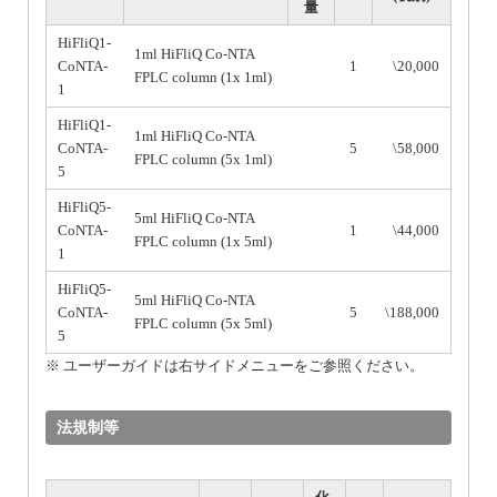
量
HiFliQ1-
1ml HiFliQ Co-NTA
CoNTA-
1
\20,000
FPLC column (1x 1ml)
1
HiFliQ1-
1ml HiFliQ Co-NTA
CoNTA-
5
\58,000
FPLC column (5x 1ml)
5
HiFliQ5-
5ml HiFliQ Co-NTA
CoNTA-
1
\44,000
FPLC column (1x 5ml)
1
HiFliQ5-
5ml HiFliQ Co-NTA
CoNTA-
5
\188,000
FPLC column (5x 5ml)
5
※ ユーザーガイドは右サイドメニューをご参照ください。
法規制等