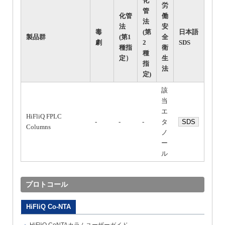
化
労
管
化管
働
法
法
安
毒
(第
日本語
製品群
(第1
全
劇
2
SDS
種指
衛
種
定）
生
指
法
定)
該
当
エ
HiFliQ FPLC
-
-
-
タ
SDS
Columns
ノ
ー
ル
プロトコール
HiFliQ Co-NTA
HiFliQ CoNTAカラムユーザーガイド