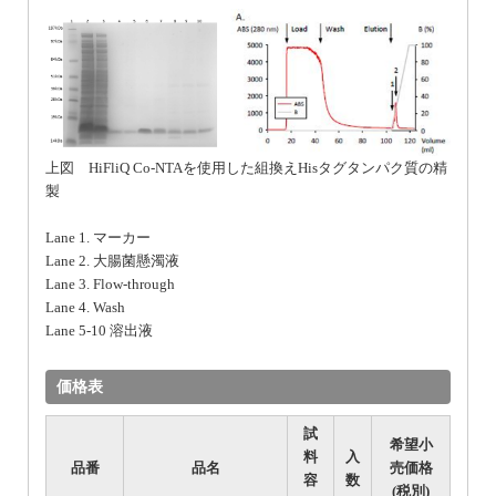
上図 HiFliQ Co-NTAを使用した組換えHisタグタンパク質の精
製
Lane 1. マーカー
Lane 2. 大腸菌懸濁液
Lane 3. Flow-through
Lane 4. Wash
Lane 5-10 溶出液
価格表
試
希望小
料
入
品番
品名
売価格
容
数
(税別)