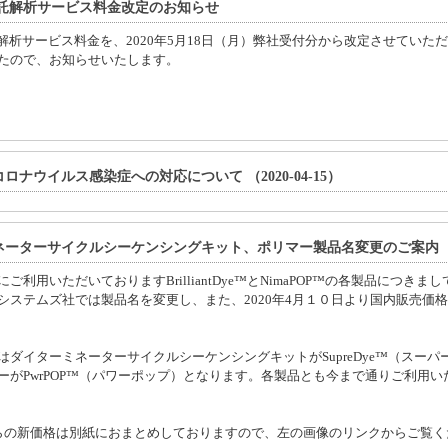
T受託解析サービス料金改定のお知らせ
受託解析サービス料金を、2020年5月18日（月）弊社受付分から改定させていた
たので、お知らせいたします。
ロナウイルス感染症への対応について （2020-04-15）
ネーターサイクルシーケンシングキット、ポリマー製品名変更のご案内
ご利用いただいておりますBrilliantDye™とNimaPOP™の各製品につきまし
システムズ社では製品名を変更し、また、2020年4月１０日より国内販売価
はダイターミネーターサイクルシーケンシングキットがSupreDye™（スーパ
ーがPwrPOP™（パワーポップ）となります。各製品とも今まで通りご利用い
らの新価格は別紙におまとめしておりますので、左の画像のリンクからご覧く