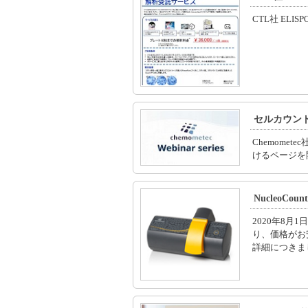
CTL社 EL
セルカウン
Chemom
けるページを
NucleoC
2020年8月
り、価格がお
詳細につきま