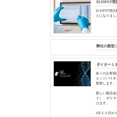
ELISPO
ELISPOT
とになりまし
弊社の新型コ
ダイターミ
多くのお客様に
エッジバイオ
更致します。
新しい製品名
イ）、ポリマ
けます。
4月１０日か