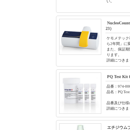
い。
NucleoC
23）
ケモメテック社
ら2年間」に
また、保証期
ります。
詳細につきま
PQ Test K
品番：974-00
品名：PQ Test K
品番及び仕様
詳細につきま
エチジウムブ