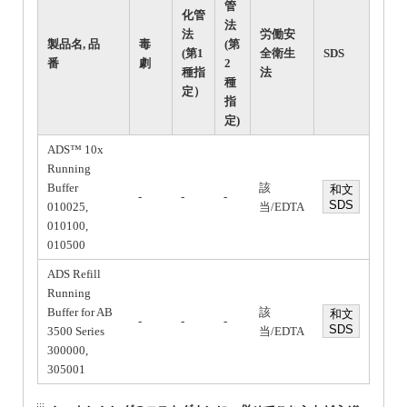
管
化管
法
法
労働安
製品名, 品
毒
(第
(第1
全衛生
SDS
番
劇
2
種指
法
種
定）
指
定)
ADS™ 10x
Running
Buffer
該
和文
-
-
-
SDS
010025,
当/EDTA
010100,
010500
ADS Refill
Running
Buffer for AB
該
和文
-
-
-
SDS
3500 Series
当/EDTA
300000,
305001