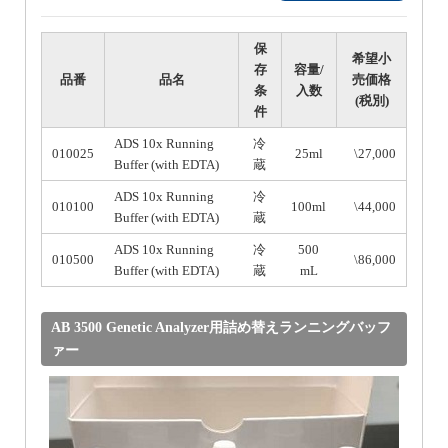
保
希望小
存
容量/
品番
品名
売価格
条
入数
(税別)
件
ADS 10x Running
冷
010025
25ml
\27,000
Buffer (with EDTA)
蔵
ADS 10x Running
冷
010100
100ml
\44,000
Buffer (with EDTA)
蔵
ADS 10x Running
冷
500
010500
\86,000
Buffer (with EDTA)
蔵
mL
AB 3500 Genetic Analyzer用詰め替えランニングバッフ
ァー