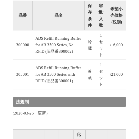
保
容
希望小
存
量/
品番
品名
売価格
条
入
(税別)
件
数
1
ADS Refill Running Buffer
冷
セ
300000
for AB 3500 Series, No
\16,000
蔵
ッ
RFID (旧品番300002)
ト
1
ADS Refill Running Buffer
冷
セ
305001
for AB 3500 Series with
\21,000
蔵
ッ
RFID (旧品番300001)
ト
法規制
(2026-03-26 更新）
化