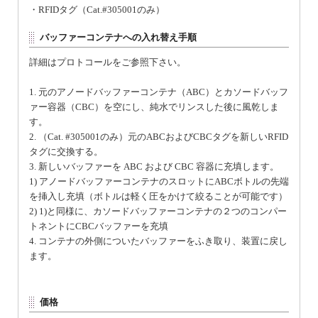
・RFIDタグ（Cat.#305001のみ）
バッファーコンテナへの入れ替え手順
詳細はプロトコールをご参照下さい。
1. 元のアノードバッファーコンテナ（ABC）とカソードバッフ
ァー容器（CBC）を空にし、純水でリンスした後に風乾しま
す。
2. （Cat. #305001のみ）元のABCおよびCBCタグを新しいRFID
タグに交換する。
3. 新しいバッファーを ABC および CBC 容器に充填します。
1) アノードバッファーコンテナのスロットにABCボトルの先端
を挿入し充填（ボトルは軽く圧をかけて絞ることが可能です）
2) 1)と同様に、カソードバッファーコンテナの２つのコンパー
トネントにCBCバッファーを充填
4. コンテナの外側についたバッファーをふき取り、装置に戻し
ます。
価格