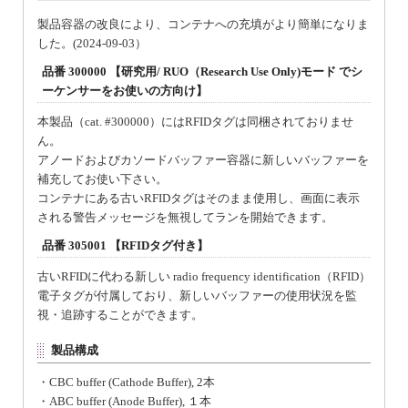
製品容器の改良により、コンテナへの充填がより簡単になりま
した。(2024-09-03）
品番 300000 【研究用/ RUO（Research Use Only)モード でシ
ーケンサーをお使いの方向け】
本製品（cat. #300000）にはRFIDタグは同梱されておりませ
ん。
アノードおよびカソードバッファー容器に新しいバッファーを
補充してお使い下さい。
コンテナにある古いRFIDタグはそのまま使用し、画面に表示
される警告メッセージを無視してランを開始できます。
品番 305001 【RFIDタグ付き】
古いRFIDに代わる新しい radio frequency identification（RFID）
電子タグが付属しており、新しいバッファーの使用状況を監
視・追跡することができます。
製品構成
・CBC buffer (Cathode Buffer), 2本
・ABC buffer (Anode Buffer), １本