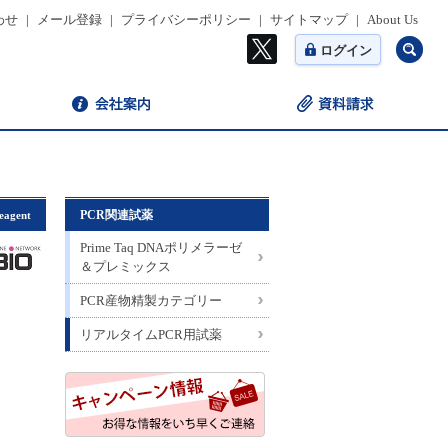
わせ
|
メール登録
|
プライバシーポリシー
|
サイトマップ
|
About Us
ログイン
PCR関連試薬
eagent
Prime Taq DNAポリメラーゼ
＆プレミックス
PCR産物精製カテゴリー
リアルタイムPCR用試薬