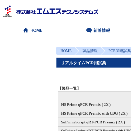
HOME
製品情報
PCR関連試薬
リアルタイムPCR用試薬
【製品一覧】
HS Prime qPCR Premix ( 2X )
HS Prime qPCR Premix with UDG ( 2X )
SuPrimeScript qRT-PCR Premix ( 2X )
SuPrimeScript qRT-PCR Premix with UDG 