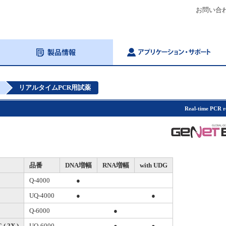
お問い合
リアルタイムPCR用試薬
Real-time PCR r
品番
DNA増幅
RNA増幅
with UDG
Q-4000
●
UQ-4000
●
●
Q-6000
●
( 2X )
UQ-6000
●
●