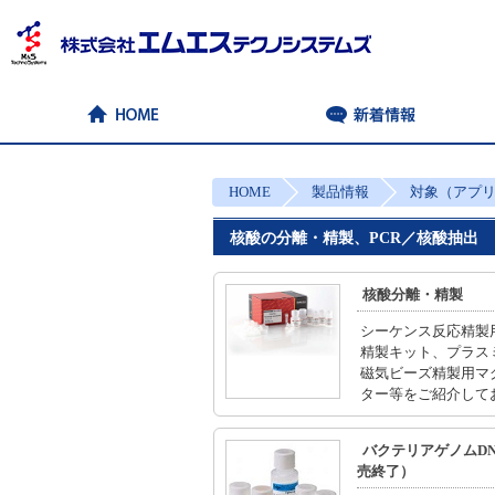
HOME
製品情報
対象（アプ
核酸の分離・精製、PCR／核酸抽出
核酸分離・精製
シーケンス反応精製
精製キット、プラス
磁気ビーズ精製用マ
ター等をご紹介して
バクテリアゲノムD
売終了）