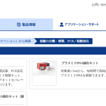
お問い合
リケーション）から検索
核酸の分離・精製、PCR／核酸抽出
プラスミドDNA抽出キット
用試薬、PCR反応
培養液1‐5mlから、短時間で高
ミド精製キット、
プラスミドDNAを精製できます
グネットセパレー
おります。
NA抽出キット（販