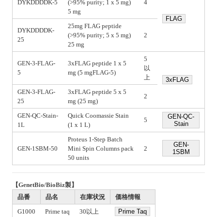
DYKDDDDK-5
(>95% purity; 1 x 5 mg)
4
5 mg
FLAG
25mg FLAG peptide
DYKDDDDK-
(>95% purity; 5 x 5 mg)
2
25
25 mg
5
GEN-3-FLAG-
3xFLAG peptide 1 x 5
以
5
mg (5 mgFLAG-5)
上
3xFLAG
GEN-3-FLAG-
3xFLAG peptide 5 x 5
2
25
mg (25 mg)
GEN-QC-Stain-
Quick Coomassie Stain
GEN-QC-
5
Stain
1L
(1 x 1 L)
Proteus 1-Step Batch
GEN-
GEN-1SBM-50
Mini Spin Columns pack
2
1SBM
50 units
【GenetBio/BioBiz製】
品番
品名
在庫状況
価格情報
G1000
Prime taq
30以上
Prime Taq