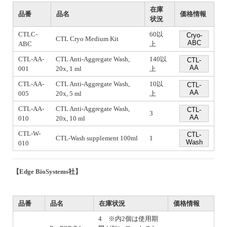
在庫
品番
品名
価格情報
状況
CTLC-
60以
Cryo-
CTL Cryo Medium Kit
ABC
ABC
上
CTL-AA-
CTL Anti-Aggregate Wash,
140以
CTL-
AA
001
20x, 1 ml
上
CTL-AA-
CTL Anti-Aggregate Wash,
10以
CTL-
AA
005
20x, 5 ml
上
CTL-AA-
CTL Anti-Aggregate Wash,
CTL-
3
AA
010
20x, 10 ml
CTL-W-
CTL-
CTL-Wash supplement 100ml
1
Wash
010
【Edge BioSystems社】
品番
品名
在庫状況
価格情報
4 ※内2個は使用期