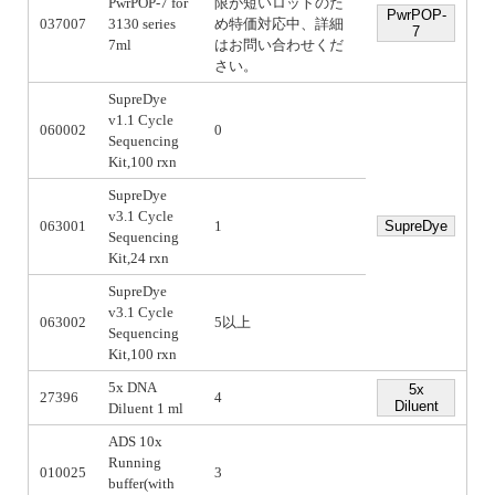
PwrPOP-7 for
限が短いロットのた
PwrPOP-
037007
3130 series
め特価対応中、詳細
7
7ml
はお問い合わせくだ
さい。
SupreDye
v1.1 Cycle
060002
0
Sequencing
Kit,100 rxn
SupreDye
v3.1 Cycle
063001
1
SupreDye
Sequencing
Kit,24 rxn
SupreDye
v3.1 Cycle
063002
5以上
Sequencing
Kit,100 rxn
5x DNA
5x
27396
4
Diluent
Diluent 1 ml
ADS 10x
Running
010025
3
buffer(with