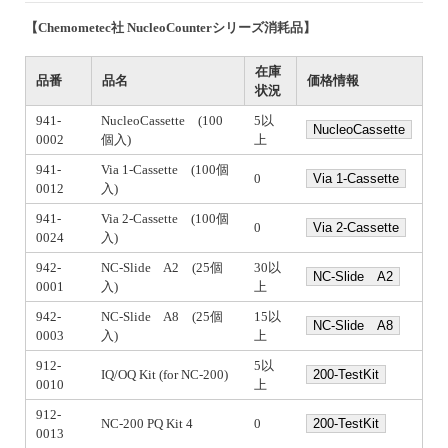
【Chemometec社 NucleoCounterシリーズ消耗品】
在庫
品番
品名
価格情報
状況
941-
NucleoCassette (100
5以
NucleoCassette
0002
個入)
上
941-
Via 1-Cassette (100個
0
Via 1-Cassette
0012
入)
941-
Via 2-Cassette (100個
0
Via 2-Cassette
0024
入)
942-
NC‐Slide A2 (25個
30以
NC‐Slide A2
0001
入)
上
942-
NC‐Slide A8 (25個
15以
NC‐Slide A8
0003
入)
上
912-
5以
IQ/OQ Kit (for NC-200)
200-TestKit
0010
上
912-
NC-200 PQ Kit 4
0
200-TestKit
0013