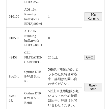
EDTA)25ml
ADS 10x
Running
10x
010100
1
Running
buffer(with
EDTA)100ml
ADS 10x
Running
010500
0
buffer(with
EDTA)500ml
GEL
42453
FILTRATION
25以上
GFC
CARTRIDGE
5※使用期限が短いロ
Optima DTR
ットのため特価対応
8well-1
8-Well Strip
中、詳細はお問い合
Kit
わせください。
8well-
strip
5以上※使用期限が短
Optima DTR
8well-
いロットのため特価
8-Well Strip
1R
対応中、詳細はお問
Refill
い合わせください。