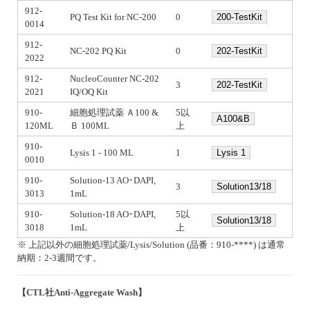
912-
PQ Test Kit for NC-200
0
200-TestKit
0014
912-
NC-202 PQ Kit
0
202-TestKit
2022
912-
NucleoCounter NC-202
3
202-TestKit
2021
IQ/OQ Kit
910-
細胞処理試薬 Ａ100 &
5以
A100&B
120ML
Ｂ 100ML
上
910-
Lysis 1 - 100 ML
1
Lysis 1
0010
910-
Solution-13 AO･DAPI,
3
Solution13/18
3013
1mL
910-
Solution-18 AO･DAPI,
5以
Solution13/18
3018
1mL
上
※ 上記以外の細胞処理試薬/Lysis/Solution (品番：910-****) は通常
納期：2-3週間です。
【CTL社Anti-Aggregate Wash】