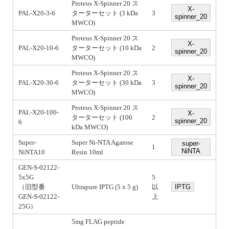
Proteus X-Spinner 20 ス
X-
PAL-X20-3-6
ターターセット (3 kDa
3
spinner_20
MWCO)
Proteus X-Spinner 20 ス
X-
PAL-X20-10-6
ターターセット (10 kDa
2
spinner_20
MWCO)
Proteus X-Spinner 20 ス
X-
PAL-X20-30-6
ターターセット (30 kDa
3
spinner_20
MWCO)
Proteus X-Spinner 20 ス
PAL-X20-100-
X-
ターターセット (100
2
spinner_20
6
kDa MWCO)
Super-
Super Ni-NTA Agarose
super-
1
NiNTA
NiNTA10
Resin 10ml
GEN-S-02122-
5x5G
5
（旧型番
Ultrapure IPTG (5 x 5 g)
以
IPTG
GEN-S-02122-
上
25G）
5mg FLAG peptide