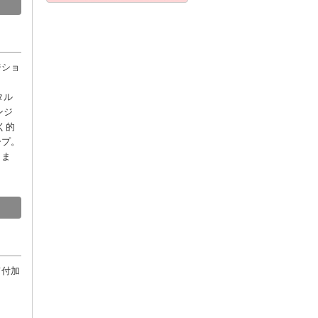
ジショ
タル
ンジ
く的
ープ。
しま
て付加