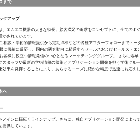
スまで
ックアップ
は、エムエス機器の大きな特長。顧客満足の追求をコンセプトに、全てのポ
活かされています。
種ご相談・学術的情報提供から定期点検などの各種アフターフォローまでトー
情報に機敏に反応し、国内の研究動向に精通するセールスおよびセールス・エ
、お客様に役立つ情報発信の中心となるマーケティンググループ。 さらに素早
グスタッフや最新の学術情報の収集とアプリケーション開発を担う学術グル
乗効果を発揮することにより、あらゆるニーズに確かな精度で迅速にお応え
本へ
ー
をメインに幅広くラインナップ。さらに、独自アプリケーション開発によっ
を提供しています。