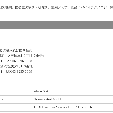
研究機関、国公立試験所・研究所、製薬／化学／食品／バイオテクノロジー
機器の輸入及び国内販売
淀川区三国本町2丁目12番4号
06-6396-0508
新宿区矢来町113番地
03-3235-0669
Gilson S.A.S.
AB
Elysia-raytest GmbH
IDEX Health & Science LLC / Upchurch