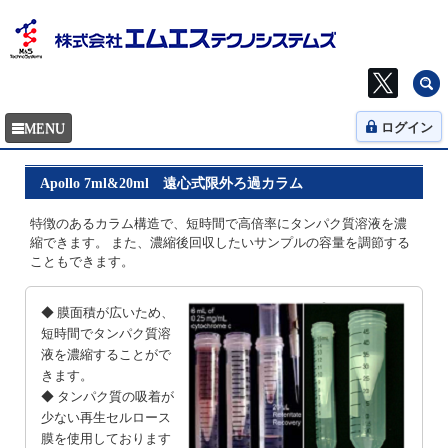
ログイン
Apollo 7ml&20ml 遠心式限外ろ過カラム
特徴のあるカラム構造で、短時間で高倍率にタンパク質溶液を濃
縮できます。 また、濃縮後回収したいサンプルの容量を調節する
こともできます。
◆ 膜面積が広いため、
短時間でタンパク質溶
液を濃縮することがで
きます。
◆ タンパク質の吸着が
少ない再生セルロース
膜を使用しております