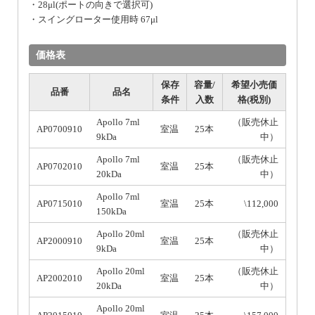
・28μl(ポートの向きで選択可)
・スイングローター使用時 67μl
価格表
保存
容量/
希望小売価
品番
品名
条件
入数
格(税別)
Apollo 7ml
（販売休止
AP0700910
室温
25本
9kDa
中）
Apollo 7ml
（販売休止
AP0702010
室温
25本
20kDa
中）
Apollo 7ml
AP0715010
室温
25本
\112,000
150kDa
Apollo 20ml
（販売休止
AP2000910
室温
25本
9kDa
中）
Apollo 20ml
（販売休止
AP2002010
室温
25本
20kDa
中）
Apollo 20ml