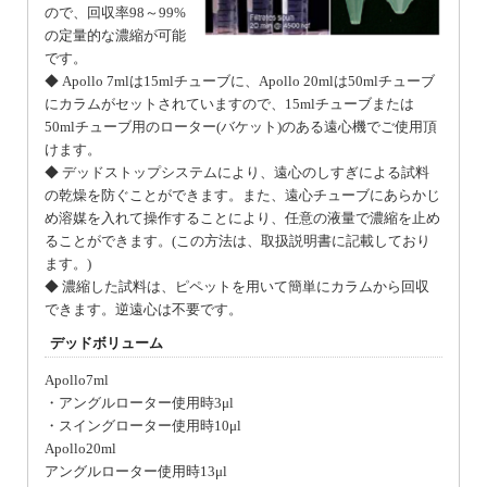
ので、回収率98～99%
の定量的な濃縮が可能
です。
◆ Apollo 7mlは15mlチューブに、Apollo 20mlは50mlチューブ
にカラムがセットされていますので、15mlチューブまたは
50mlチューブ用のローター(バケット)のある遠心機でご使用頂
けます。
◆ デッドストップシステムにより、遠心のしすぎによる試料
の乾燥を防ぐことができます。また、遠心チューブにあらかじ
め溶媒を入れて操作することにより、任意の液量で濃縮を止め
ることができます。(この方法は、取扱説明書に記載しており
ます。)
◆ 濃縮した試料は、ピペットを用いて簡単にカラムから回収
できます。逆遠心は不要です。
デッドボリューム
Apollo7ml
・アングルローター使用時3μl
・スイングローター使用時10μl
Apollo20ml
アングルローター使用時13μl