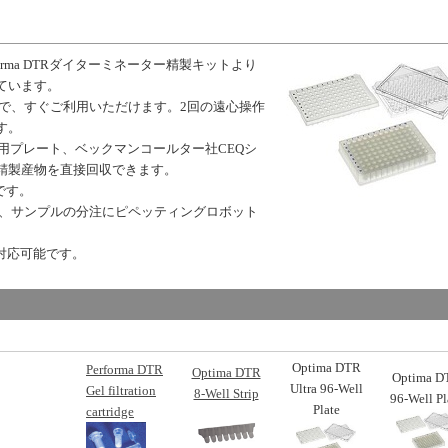
orma DTRダイターミネーター精製キットより
ています。
みで、すぐご利用いただけます。2回の遠心操作
す。
サー用プレート、ベックマンコールター社CEQシ
精製産物を直接回収できます。
です。
で、サンプルの分注にピペッティングロボット
に対応可能です。
Optima DTR
Performa DTR
Optima DTR
Optima D
Ultra 96-Well
Gel filtration
8-Well Strip
96-Well Pl
Plate
cartridge