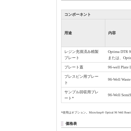
コンポーネント
用途
内容
レジン充填済み精製
Optima DTR 96
プレート
または、Optima 
プレート蓋
96-well Plate 
プレスピン用プレー
96-Well Waste
ト
サンプル回収用プレ
96-Well SemiSk
ート*
*使用はオプション。MicroAmp® Optical 96 Well Re
価格表