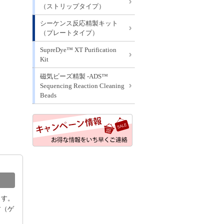
（ストリップタイプ）
シーケンス反応精製キット
（プレートタイプ）
SupreDye™ XT Purification
Kit
磁気ビーズ精製 -ADS™
Sequencing Reaction Cleaning
Beads
ます。
す（ゲ