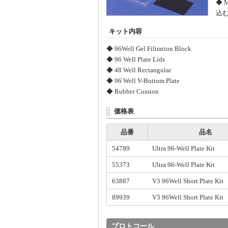
◆ 
込
キット内容
◆ 96Well Gel Filtration Block
◆ 96 Well Plate Lids
◆ 48 Well Rectangular
◆ 96 Well V-Bottom Plate
◆ Rubber Cussion
価格表
品番
品名
54789
Ultra 96-Well Plate Kit
55373
Ultra 96-Well Plate Kit
63887
V3 96Well Short Plate Kit
89939
V3 96Well Short Plate Kit
プロトコール