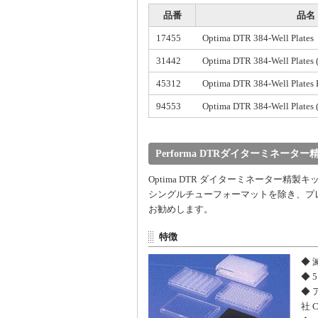
品番
品名
17455
Optima DTR 384-Well Plates
31442
Optima DTR 384-Well Plates 
45312
Optima DTR 384-Well Plates 
94553
Optima DTR 384-Well Plates 
Performa DTRダイターミネータ
Optima DTR ダイターミネーター精
シングルチューフォーマットを除き、プレ
お勧めします。
特徴
◆
◆ 
◆ 
社