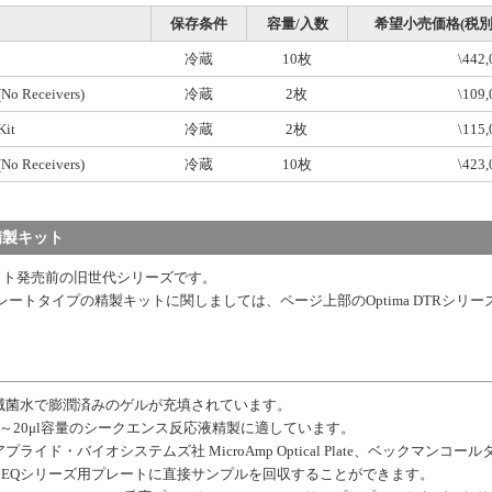
保存条件
容量/入数
希望小売価格(税別
冷蔵
10枚
\442,
(No Receivers)
冷蔵
2枚
\109,
Kit
冷蔵
2枚
\115,
(No Receivers)
冷蔵
10枚
\423,
ー精製キット
製キット発売前の旧世代シリーズです。
ートタイプの精製キットに関しましては、ページ上部のOptima DTRシリー
 滅菌水で膨潤済みのゲルが充填されています。
5～20μl容量のシークエンス反応液精製に適しています。
アプライド・バイオシステムズ社 MicroAmp Optical Plate、ベックマンコール
 CEQシリーズ用プレートに直接サンプルを回収することができます。