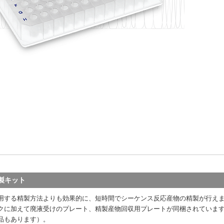
精製キット
用する精製方法よりも効果的に、短時間でシーケンス反応産物の精製が行え
クに加えて廃液受けのプレート、精製産物回収用プレートが同梱されていま
品もあります）。