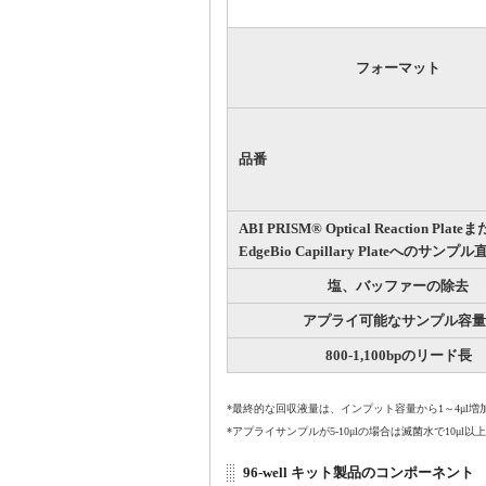
フォーマット
品番
ABI PRISM® Optical Reaction Plate
EdgeBio Capillary Plateへのサン
塩、バッファーの除去
アプライ可能なサンプル容量
800-1,100bpのリード長
*最終的な回収液量は、インプット容量から1～4μl増
*アプライサンプルが5-10μlの場合は滅菌水で10μ
96-well キット製品のコンポーネント