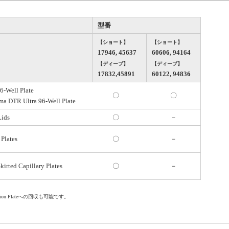
型番
【ショート】
【ショート】
17946, 45637
60606, 94164
【ディープ】
【ディープ】
17832,45891
60122, 94836
-Well Plate
〇
〇
DTR Ultra 96-Well Plate
Lids
〇
－
 Plates
〇
－
irted Capillary Plates
〇
－
action Plateへの回収も可能です。