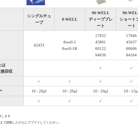
96-WELL
96-WEL
シングルチュ
8-WELL
ディーププレ
ショート
ーブ
ート
ート
17832
17946
8well-1
45891
45637
42453
8well-1R
60122
60606
94836
94164
または
✓
✓
プル直接回収
✓
✓
✓
✓
*
10 - 20μl
10 - 20μl
10 - 20μl
10 - 15μ
✓
✓
✓
✓
加します
l以上まで調製したのちにアプライしてください。