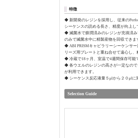
特徴
◆ 新開発のレジンを採用し、従来のPerf
シーケンスの読める長さ、精度が向上し
◆ 滅菌水で膨潤済みのレジンが充填済
のみで滅菌水中に精製産物を回収できま
◆ ABI PRISMキャピラリーシーケン
リーズ用プレートと重ね合せて遠心し、
◆ 冷蔵で18ヶ月、室温で4週間保存可能
◆ 各ウエルのレジンの高さが一定なの
が利用できます。
◆ シーケンス反応液量５μlから２０μl
Selection Guide