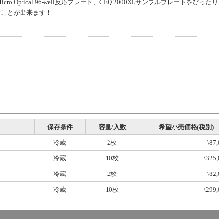
Micro Optical 96-well反応プレート、CEQ 2000XLサンプルプレートをぴった
むことが出来ます！
保存条件
容量/入数
希望小売価格(税別)
冷蔵
2枚
\87,
冷蔵
10枚
\325,
冷蔵
2枚
\82,
冷蔵
10枚
\299,