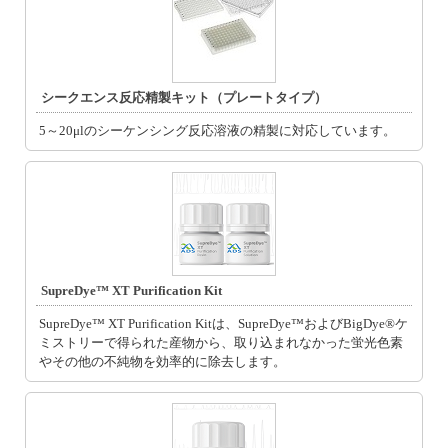
シークエンス反応精製キット（プレートタイプ）
5～20μlのシーケンシング反応溶液の精製に対応しています。
SupreDye™ XT Purification Kit
SupreDye™ XT Purification Kitは、SupreDye™およびBigDye®ケ
ミストリーで得られた産物から、取り込まれなかった蛍光色素
やその他の不純物を効率的に除去します。