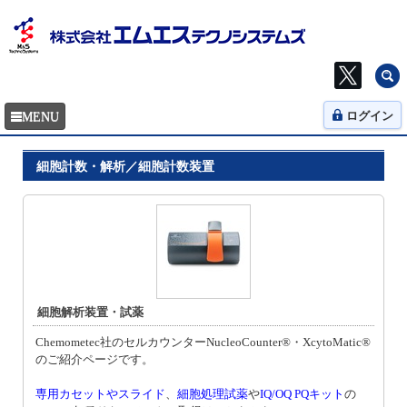
ログイン
細胞計数・解析／細胞計数装置
細胞解析装置・試薬
Chemometec社のセルカウンターNucleoCounter®・XcytoMatic®
のご紹介ページです。
専用カセットやスライド
、
細胞処理試薬
や
IQ/OQ PQキット
の