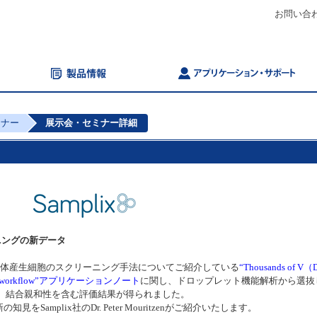
お問い合
ミナー
展示会・セミナー詳細
ニングの新データ
的抗体産生細胞のスクリーニング手法についてご紹介している
“Thousands of V
creening workflow”アプリケーションノート
に関し、ドロップレット機能解析から選抜
いて、結合親和性を含む評価結果が得られました。
amplix社のDr. Peter Mouritzenがご紹介いたします。