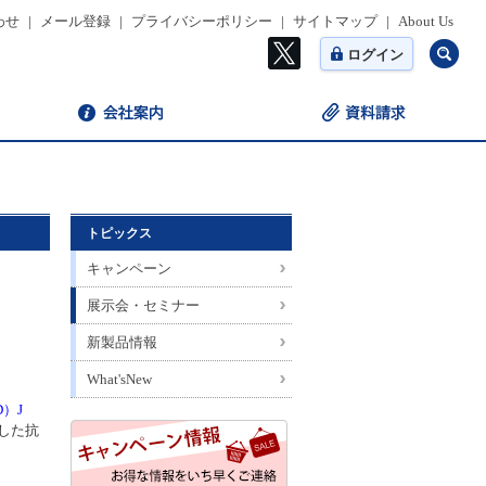
わせ
|
メール登録
|
プライバシーポリシー
|
サイトマップ
|
About Us
ログイン
トピックス
キャンペーン
展示会・セミナー
新製品情報
What'sNew
（D）J
した抗