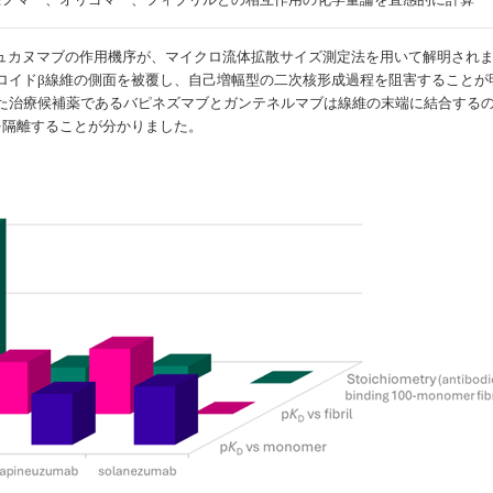
デュカヌマブの作用機序が、マイクロ流体拡散サイズ測定法を用いて解明され
ロイドβ線維の側面を被覆し、自己増幅型の二次核形成過程を阻害することが
た治療候補薬であるバピネズマブとガンテネルマブは線維の末端に結合する
を隔離することが分かりました。