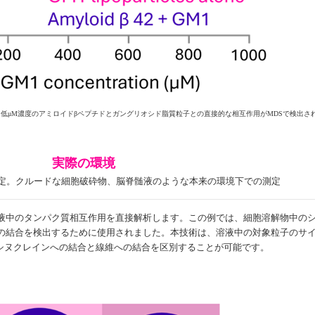
低μM濃度のアミロイドβペプチドとガングリオシド脂質粒子との直接的な相互作用がMDSで検出さ
実際の環境
定。クルードな細胞破砕物、脳脊髄液のような本来の環境下での測定
液中のタンパク質相互作用を直接解析します。この例では、細胞溶解物中の
の結合を検出するために使用されました。本技術は、溶液中の対象粒子のサ
-シヌクレインへの結合と線維への結合を区別することが可能です。