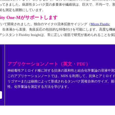
ってきました。病原性タンパク質の多量体や繊維状は、巨大で、不均一で、
製も測定も困難にしています。
ty One-Mがサポートします
を念頭に置いて開発されました。独自のマイクロ流体拡散サイジング（
Micro Fluidic
は、生体液から直接、免疫反応の包括的な特徴付けを可能にします。高度な機
タントFluidity Insightは、常に正しい道筋で研究が進められることを保
アプリケーションノート（英文・PDF）
神経毒性アミロイド種に対する抗体の親和性と結合化学量論の溶液中測
このアプリケーションノートでは、MDS を利用して、抗体とアミロイ
リゴマーまたは線維によって形成されるタンパク質複合体のサイズ、親
性、化学量論を測定する方法を学びます。