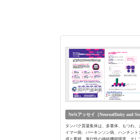
NeStアッセイ（Neuroaffinity and Sto
タンパク質凝集体は、多量体、もつれ、
イマー病、パーキンソン病、ハンチントン
成と蓄積、進行性の神経機能障害、そし