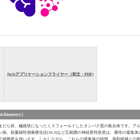
NeStアプリケーションフライヤー（和文・PDF)
ichiometry）
まだら状、繊維状になったミスフォールドしたタンパク質の集合体です。ア
病、筋萎縮性側索硬化症(ALS)など広範囲の神経変性疾患は、毒性の凝集体
て細胞死を伴います。しかしながら、これらの凝集体の特徴、薬剤候補との