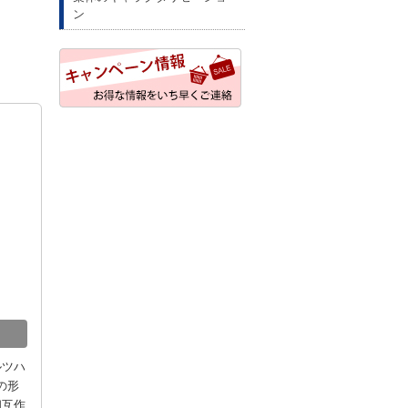
ン
ルツハ
の形
相互作