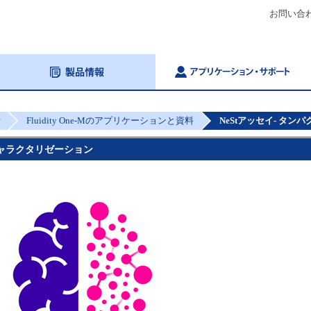
お問い合
析
Fluidity One-Mのアプリケーションと資料
NeStアッセイ- タ
キャラクタリゼーション