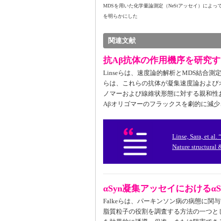
MDSを用いた化学量論測定（NeStアッセイ）によ
を明らかにした
関連文献
抗Aβ抗体の作用機序を研究す
Linseらは、速度論的解析とMDS結合
らは、これらの抗体が凝集速度論および
ノマーおよび線維状形態に対する親和性
Aβオリゴマーのフラックスを劇的に減
Linse, Sara, et al
Nature structural
αSyn凝集アッセイにおけるαS
Falkeらは、パーキンソン病の病態に関
脂質粒子の役割を調査する方法の一つとし