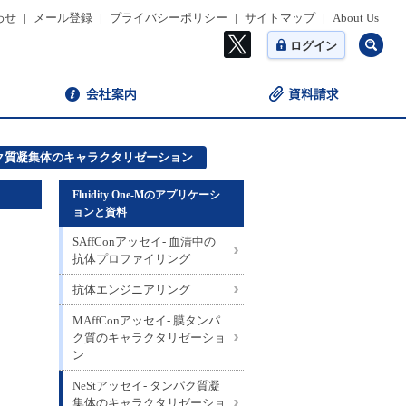
わせ
|
メール登録
|
プライバシーポリシー
|
サイトマップ
|
About Us
ログイン
ンパク質凝集体のキャラクタリゼーション
Fluidity One-Mのアプリケーシ
ョンと資料
SAffConアッセイ- 血清中の
抗体プロファイリング
抗体エンジニアリング
MAffConアッセイ- 膜タンパ
ク質のキャラクタリゼーショ
ン
NeStアッセイ- タンパク質凝
集体のキャラクタリゼーショ