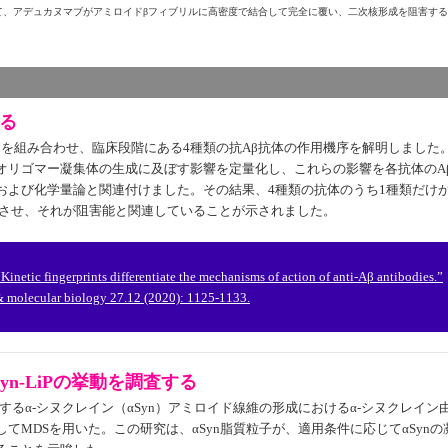
って、アデュカヌマブがアミロイドβフィブリルに高密度で結合して完全に覆い、二次核形成を阻害す
る
測定を組み合わせ、臨床段階にある4種類の抗Aβ抗体の作用機序を解明しました
オリゴマー凝集体の生成に及ぼす影響を定量化し、これらの影響を各抗体のA
および化学量論と関連付けました。その結果、4種類の抗体のうち1種類だけ
少させ、それが阻害能と関連していることが示されました。
. “Kinetic fingerprints differentiate the mechanisms of action of anti-Aβ antibodies.”
 & molecular biology 27.12 (2020): 1125-1133.
yn-LiPの挙動を調査する
与するα-シヌクレイン（αSyn）アミロイド線維の形成におけるα-シヌクレイン
てMDSを用いた。この研究は、αSyn脂質粒子が、適用条件に応じてαSynの